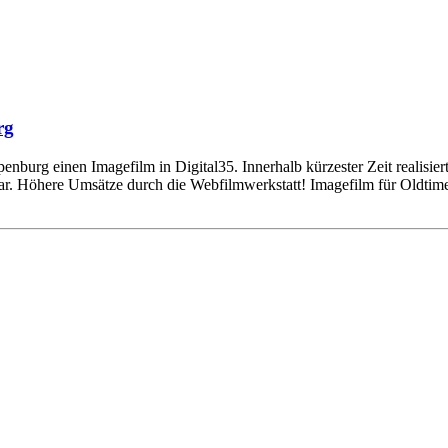
rg
urg einen Imagefilm in Digital35. Innerhalb kürzester Zeit realisiert
ar. Höhere Umsätze durch die Webfilmwerkstatt! Imagefilm für Oldti
Einstellungen
lligungen, klicken Sie hier: