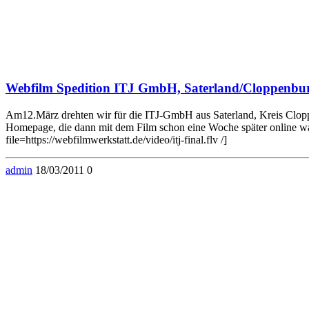
Webfilm Spedition ITJ GmbH, Saterland/Cloppenbu
Am12.März drehten wir für die ITJ-GmbH aus Saterland, Kreis Cloppenb
Homepage, die dann mit dem Film schon eine Woche später online w
file=https://webfilmwerkstatt.de/video/itj-final.flv /]
admin
18/03/2011
0
© 2026 . WordPress mit dem Theme .
Zum Ändern Ihrer Datenschutzeinstellung, z.B. Erteilung oder Widerruf von Einwi