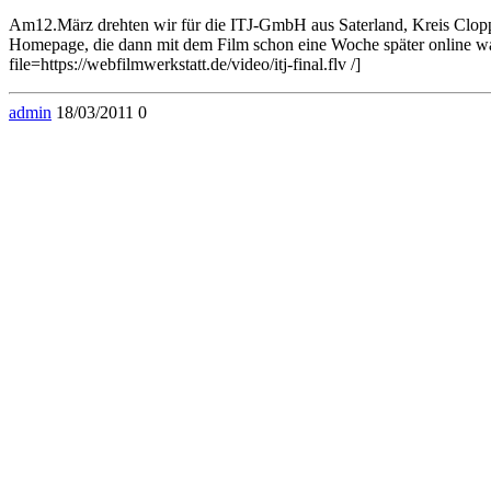
Am12.März drehten wir für die ITJ-GmbH aus Saterland, Kreis Cloppenb
Homepage, die dann mit dem Film schon eine Woche später online w
file=https://webfilmwerkstatt.de/video/itj-final.flv /]
admin
18/03/2011
0
© 2026 . WordPress mit dem Theme .
Zum Ändern Ihrer Datenschutzeinstellung, z.B. Erteilung oder Widerruf von Einwi