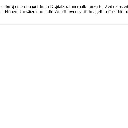
urg einen Imagefilm in Digital35. Innerhalb kürzester Zeit realisiert
ar. Höhere Umsätze durch die Webfilmwerkstatt! Imagefilm für Oldti
Einstellungen
lligungen, klicken Sie hier: