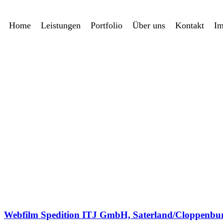
Zum
Inhalt
Home
Leistungen
Portfolio
Über uns
Kontakt
Im
springen
Webfilm Spedition ITJ GmbH, Saterland/Cloppenbu