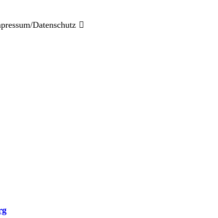
pressum/Datenschutz
Schlagwort:
Logo
Wir visualisieren Ideen!
rg