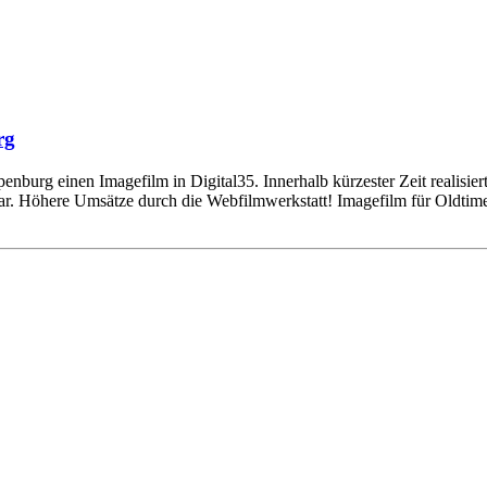
rg
urg einen Imagefilm in Digital35. Innerhalb kürzester Zeit realisiert
ar. Höhere Umsätze durch die Webfilmwerkstatt! Imagefilm für Oldti
Einstellungen
lligungen, klicken Sie hier: