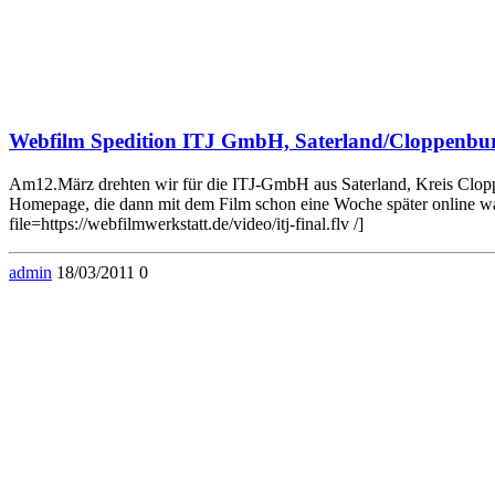
Webfilm Spedition ITJ GmbH, Saterland/Cloppenbu
Am12.März drehten wir für die ITJ-GmbH aus Saterland, Kreis Cloppenb
Homepage, die dann mit dem Film schon eine Woche später online w
file=https://webfilmwerkstatt.de/video/itj-final.flv /]
admin
18/03/2011
0
© 2026 . WordPress mit dem Theme .
Zum Ändern Ihrer Datenschutzeinstellung, z.B. Erteilung oder Widerruf von Einwi