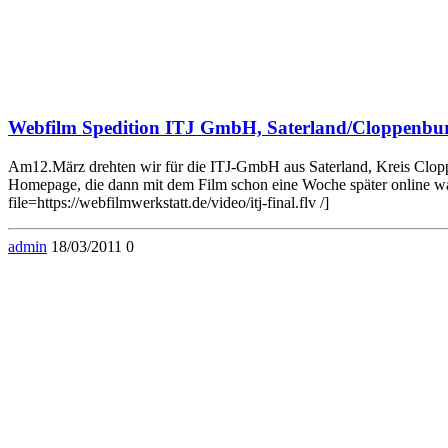
Webfilm Spedition ITJ GmbH, Saterland/Cloppenbu
Am12.März drehten wir für die ITJ-GmbH aus Saterland, Kreis Cloppenb
Homepage, die dann mit dem Film schon eine Woche später online w
file=https://webfilmwerkstatt.de/video/itj-final.flv /]
admin
18/03/2011
0
© 2026 . WordPress mit dem Theme .
Zum Ändern Ihrer Datenschutzeinstellung, z.B. Erteilung oder Widerruf von Einwi