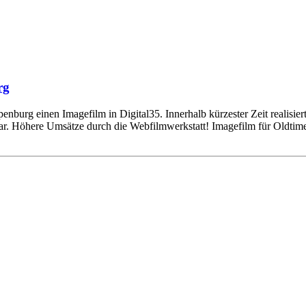
rg
urg einen Imagefilm in Digital35. Innerhalb kürzester Zeit realisiert
ar. Höhere Umsätze durch die Webfilmwerkstatt! Imagefilm für Oldti
Einstellungen
lligungen, klicken Sie hier: