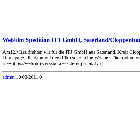
Webfilm Spedition ITJ GmbH, Saterland/Cloppenbu
Am12.März drehten wir für die ITJ-GmbH aus Saterland, Kreis Cloppenb
Homepage, die dann mit dem Film schon eine Woche später online w
file=https://webfilmwerkstatt.de/video/itj-final.flv /]
admin
18/03/2011
0
© 2026 . WordPress mit dem Theme .
Zum Ändern Ihrer Datenschutzeinstellung, z.B. Erteilung oder Widerruf von Einwi