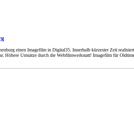
rg
urg einen Imagefilm in Digital35. Innerhalb kürzester Zeit realisiert
ar. Höhere Umsätze durch die Webfilmwerkstatt! Imagefilm für Oldti
Einstellungen
lligungen, klicken Sie hier: